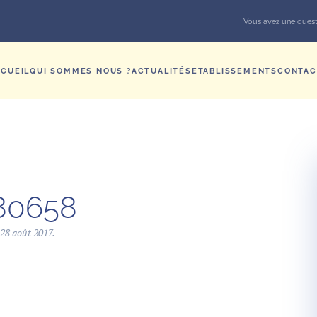
Vous avez une quest
CUEIL
QUI SOMMES NOUS ?
ACTUALITÉS
ETABLISSEMENTS
CONTAC
80658
e
28 août 2017
.