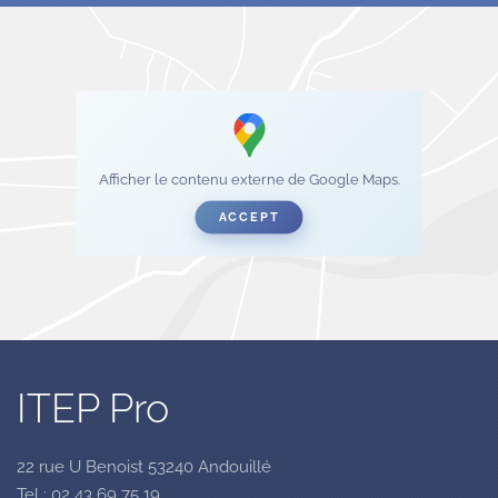
Afficher le contenu externe de Google Maps.
ACCEPT
ITEP Pro
22 rue U Benoist 53240 Andouillé
Tel : 02 43 69 75 19