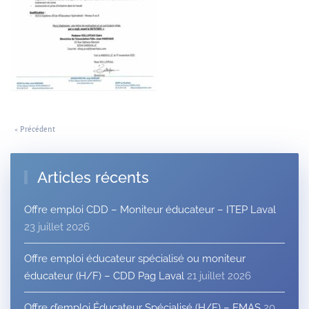
« Précédent
Articles récents
Offre emploi CDD – Moniteur éducateur – ITEP Laval
23 juillet 2026
Offre emploi éducateur spécialisé ou moniteur
éducateur (H/F) – CDD Pag Laval
21 juillet 2026
Offre d’emploi Éducateur Spécialisé (H/F) – EMAS
20