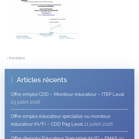
« Précédent
Articles récents
Offre emploi CDD – Moniteur éducateur – ITEP Laval
23 juillet 2026
Offre emploi éducateur spécialisé ou moniteur
éducateur (H/F) – CDD Pag Laval
21 juillet 2026
Offre d’emploi Éducateur Spécialisé (H/F) – EMAS
20