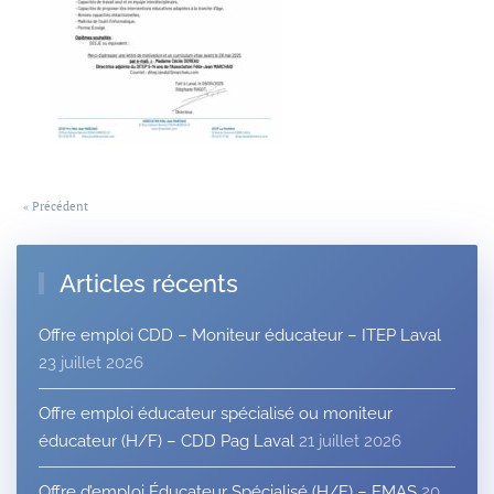
« Précédent
Articles récents
Offre emploi CDD – Moniteur éducateur – ITEP Laval
23 juillet 2026
Offre emploi éducateur spécialisé ou moniteur
éducateur (H/F) – CDD Pag Laval
21 juillet 2026
Offre d’emploi Éducateur Spécialisé (H/F) – EMAS
20