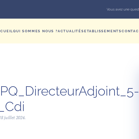
Vous avez une quest
CUEIL
QUI SOMMES NOUS ?
ACTUALITÉS
ETABLISSEMENTS
CONTAC
PQ_DirecteurAdjoint_5
_Cdi
18 juillet 2024
.