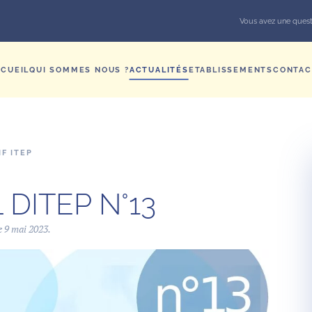
Vous avez une quest
CUEIL
QUI SOMMES NOUS ?
ACTUALITÉS
ETABLISSEMENTS
CONTAC
F ITEP
DITEP N°13
le
9 mai 2023
.