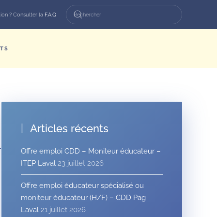
ion ? Consulter la
F.A.Q
TS
Articles récents
léesAL’ItepPro
Offre emploi CDD – Moniteur éducateur –
ITEP Laval
23 juillet 2026
Offre emploi éducateur spécialisé ou
moniteur éducateur (H/F) – CDD Pag
Laval
21 juillet 2026