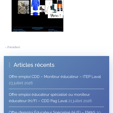
« Précédent
Articles récents
Offre emploi CDD – Moniteur éducateur – ITEP Laval
23 juillet 2026
Offre emploi éducateur spécialisé ou moniteur
éducateur (H/F) – CDD Pag Laval
21 juillet 2026
Offre d’emploi Éducateur Spécialisé (H/F) – EMAS
20